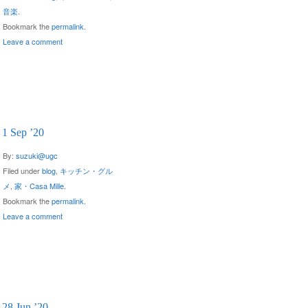
音楽
.
Bookmark the
permalink
.
Leave a comment
1 Sep ’20
By:
suzuki@ugc
Filed under
blog
,
キッチン・グル
メ
,
家・Casa Mille
.
Bookmark the
permalink
.
Leave a comment
28 Jun ’20