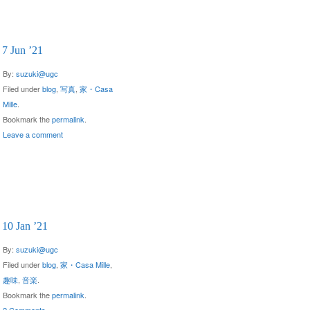
7 Jun ’21
By:
suzuki@ugc
Filed under
blog
,
写真
,
家・Casa
Mille
.
Bookmark the
permalink
.
Leave a comment
10 Jan ’21
By:
suzuki@ugc
Filed under
blog
,
家・Casa Mille
,
趣味
,
音楽
.
Bookmark the
permalink
.