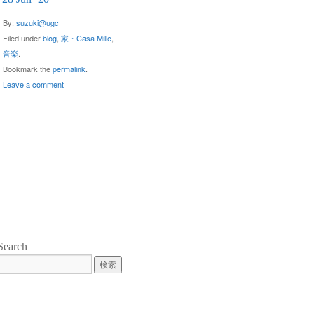
By:
suzuki@ugc
Filed under
blog
,
家・Casa Mille
,
音楽
.
Bookmark the
permalink
.
Leave a comment
Search