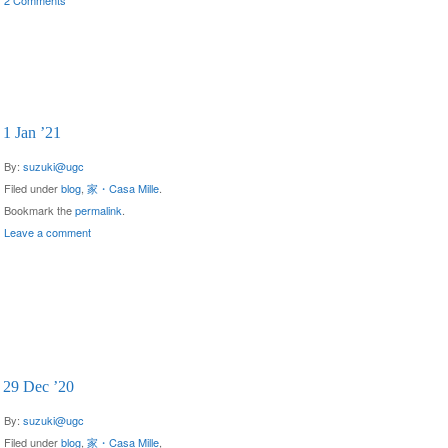
2 Comments
1 Jan ’21
By:
suzuki@ugc
Filed under
blog
,
家・Casa Mille
.
Bookmark the
permalink
.
Leave a comment
29 Dec ’20
By:
suzuki@ugc
Filed under
blog
,
家・Casa Mille
,