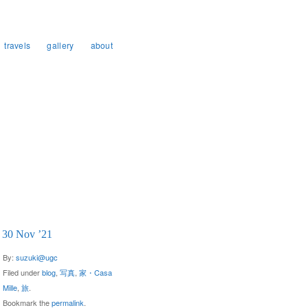
travels
gallery
about
30 Nov ’21
By:
suzuki@ugc
Filed under
blog
,
写真
,
家・Casa
Mille
,
旅
.
Bookmark the
permalink
.