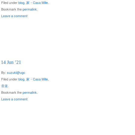
Filed under
blog
,
家・Casa Mille
.
Bookmark the
permalink
.
Leave a comment
14 Jun ’21
By:
suzuki@ugc
Filed under
blog
,
家・Casa Mille
,
音楽
.
Bookmark the
permalink
.
Leave a comment