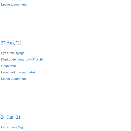
Leave a comment
27 Aug ’21
By:
suzuki@ugc
Filed under
blog
,
ガーデン
,
家・
Casa Mille
.
Bookmark the
permalink
.
Leave a comment
24 Jun ’21
By:
suzuki@ugc