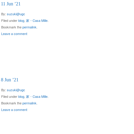
11 Jun ’21
By:
suzuki@ugc
Filed under
blog
,
家・Casa Mille
.
Bookmark the
permalink
.
Leave a comment
8 Jun ’21
By:
suzuki@ugc
Filed under
blog
,
家・Casa Mille
.
Bookmark the
permalink
.
Leave a comment