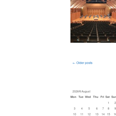
←
Older posts
2026年August
Mon
Tue
Wed
Thu
Fri
Sat
Su
1
2
3
4
5
6
7
8
9
10
11
12
13
14
15
1